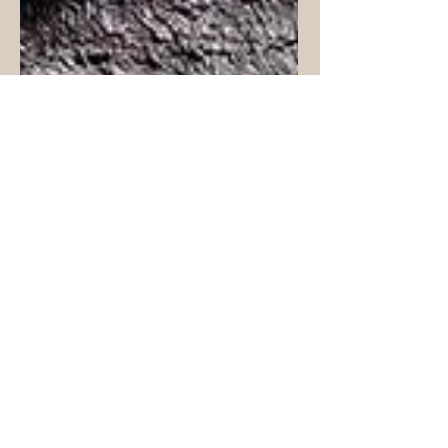
Aarti Lohar
Dec 26, 2022
1 min read
Oil Benefits
ಆರೋಗ್ಯ ಪ್ರಯೋಜನಗಳು:
ನಮ್ಮ ಬ್ಲಾಗ್‌ಗೆ ಸುಸ್ವಾಗತ, ಕಡಲೆಕಾಯಿ ಎಣ್ಣೆಯು
ಪ್ರಪಂಚದ ಅನೇಕ ಭಾಗಗಳಲ್ಲಿ ಜನಪ್ರಿಯವಾದ
ಅಡುಗೆ ಎಣ್ಣೆಯಾಗಿದೆ. ಇದು ಏಕಾಪರ್ಯಾಪ್ತ
ಕೊಬ್ಬುಗಳಲ್ಲಿ ಸಮೃದ್ಧವಾಗಿದೆ...